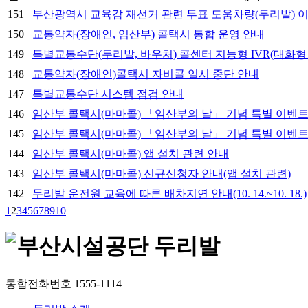
151
부산광역시 교육감 재선거 관련 투표 도움차량(두리발) 
150
교통약자(장애인, 임산부) 콜택시 통합 운영 안내
149
특별교통수단(두리발, 바우처) 콜센터 지능형 IVR(대화형
148
교통약자(장애인)콜택시 자비콜 일시 중단 안내
147
특별교통수단 시스템 점검 안내
146
임산부 콜택시(마마콜) 「임산부의 날」 기념 특별 이벤트
145
임산부 콜택시(마마콜) 「임산부의 날」 기념 특별 이벤트
144
임산부 콜택시(마마콜) 앱 설치 관련 안내
143
임산부 콜택시(마마콜) 신규신청자 안내(앱 설치 관련)
142
두리발 운전원 교육에 따른 배차지연 안내(10. 14.~10. 18.)
1
2
3
4
5
6
7
8
9
10
통합전화번호
1555-1114